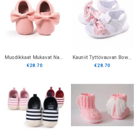
Muodikkaat Mukavat Nahkaiset Tyttövauvan Kengät Rusetilla
Kauniit Tyttövauvan Bow-Knot Sandaalit
€28.70
€28.70