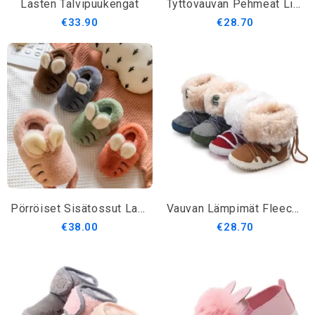
Lasten Talvipuukengät
Tyttövauvan Pehmeät Liukumattomat Kengät Rusetilla
€33.90
€28.70
Pörröiset Sisätossut Lapsille
Vauvan Lämpimät Fleece-Talvisaappaat
€38.00
€28.70