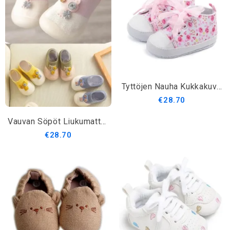
Tyttöjen Nauha Kukkakuvioinen Ensimmäinen Kävelijä
€28.70
Vauvan Söpöt Liukumattomat Kävelykärjet
€28.70