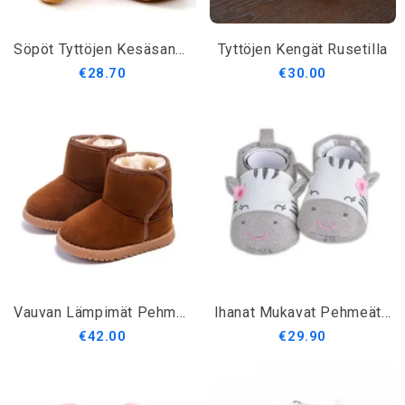
Söpöt Tyttöjen Kesäsandaalit
Tyttöjen Kengät Rusetilla
€28.70
€30.00
Vauvan Lämpimät Pehmoiset Lumisaappaat
Ihanat Mukavat Pehmeät Vauvan Ensimmäiset Kävelylenkit
€42.00
€29.90