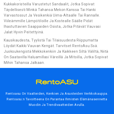
Kukkakoristeilla Varustetut Sandaalit, Jotka Sopivat
Täydellisesti Minkä Tahansa Mekon Kanssa Tai Hanki
Varvastossut Ja Vesikenkiä Uima-Altaalle Tai Rannalle.
Viileämmille Lämpötiloille Ja Kostealle Säälle Pidät
Ihastuttavien Saappaiden Osista, Jotka Pitävät Vauvasi
Jalat Hyvin Peitettyinä.
Kausikaudesta, Tyylistä Tai Tilaisuudesta Riippumatta
Löydät Kaikki Vauvan Kengät. Tarvitset RentoAsu:Ssä.
Juoksukengistä Mekkokenkiin Ja Kaikkeen Siltä Väliltä, Niitä
On Saatavilla Haluamillasi Väreillä Ja Mitoilla, Jotka Sopivat
Mihin Tahansa Jalkaan.
Rentoasu On Vaatteiden, Kenkien Ja Asusteiden Verkkokauppa.
Rentoasu:n Tavoitteena On Parantaa Ihmisten Elämänasennetta
Muodin Ja Trendivaatteiden Avulla.