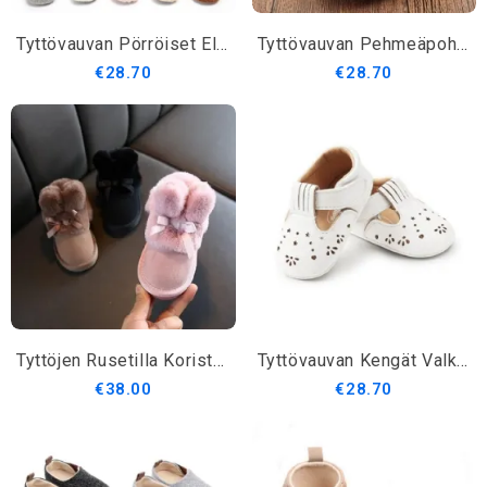
Tyttövauvan Pörröiset Eläimen Muotoiset Tossut
Tyttövauvan Pehmeäpohjaiset Mokkanahkaiset Saappaat
€28.70
€28.70
Tyttöjen Rusetilla Koristellut Turkistalvisaappaat
Tyttövauvan Kengät Valkoisena Ja Vaaleanpunaisena
€38.00
€28.70