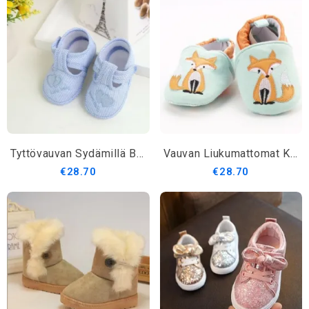
Tyttövauvan Sydämillä Brodeeratut Kesäkengät
Vauvan Liukumattomat Kävelykärjet
€28.70
€28.70