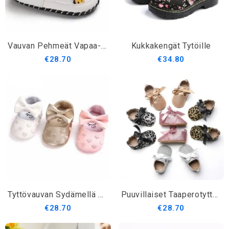
Vauvan Pehmeät Vapaa-Ajan Kengät
Kukkakengät Tytöille
€28.70
€34.80
Tyttövauvan Sydämellä Painetut Nahkakengät
Puuvillaiset Taaperotyttöjen Kengät
€28.70
€28.70