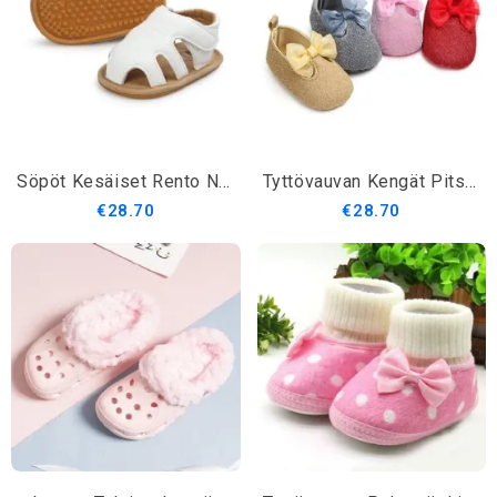
Söpöt Kesäiset Rento Nahkasandaalit Tytöille
Tyttövauvan Kengät Pitsisolmulla
€28.70
€28.70