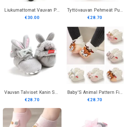
Liukumattomat Vauvan Pehmeät Nahkakengät
Tyttövauvan Pehmeät Puuvillaneulokset
€30.00
€28.70
Vauvan Talviset Kanin Saappaat
Baby'S Animal Pattern First Walkers
€28.70
€28.70