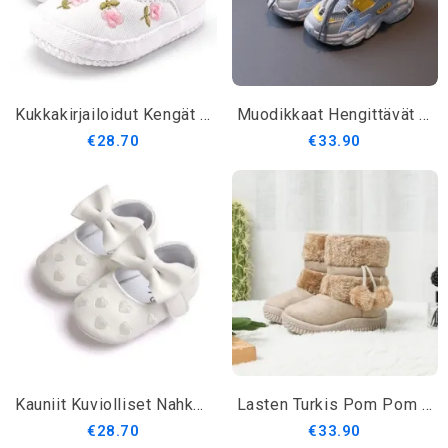
Kukkakirjailoidut Kengät Tytöille
Muodikkaat Hengittävät Kanvasvauvojen Kengät
€28.70
€33.90
Kauniit Kuviolliset Nahkaiset Tytön Kengät
Lasten Turkis Pom Pom Talvisaappaat
€28.70
€33.90