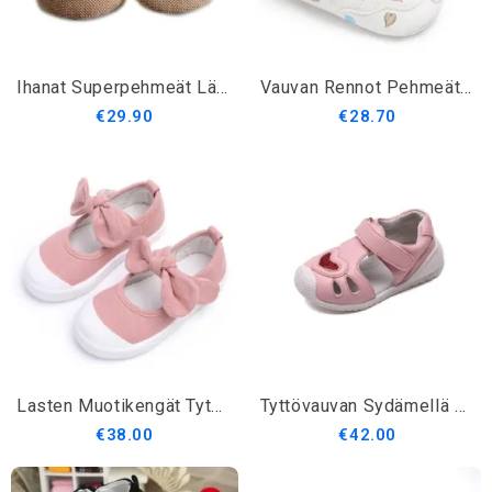
Ihanat Superpehmeät Lämpimät Puuvillaiset Vauvan Ensimmäiset Kävelylenkit
Vauvan Rennot Pehmeät Tennarit
€29.90
€28.70
Lasten Muotikengät Tytöille
Tyttövauvan Sydämellä Koristellut Sandaalit
€38.00
€42.00