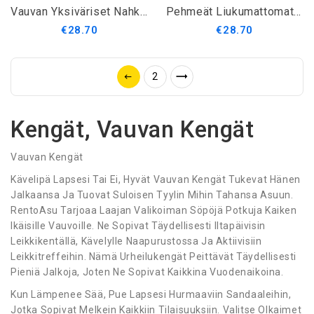
Vauvan Yksiväriset Nahkaiset Mokasiinit
Pehmeät Liukumattomat First Walkers
€28.70
€28.70
2
Kengät, Vauvan Kengät
Vauvan Kengät
Kävelipä Lapsesi Tai Ei, Hyvät Vauvan Kengät Tukevat Hänen
Jalkaansa Ja Tuovat Suloisen Tyylin Mihin Tahansa Asuun.
RentoAsu Tarjoaa Laajan Valikoiman Söpöjä Potkuja Kaiken
Ikäisille Vauvoille. Ne Sopivat Täydellisesti Iltapäivisin
Leikkikentällä, Kävelylle Naapurustossa Ja Aktiivisiin
Leikkitreffeihin. Nämä Urheilukengät Peittävät Täydellisesti
Pieniä Jalkoja, Joten Ne Sopivat Kaikkina Vuodenaikoina.
Kun Lämpenee Sää, Pue Lapsesi Hurmaaviin Sandaaleihin,
Jotka Sopivat Melkein Kaikkiin Tilaisuuksiin. Valitse Olkaimet