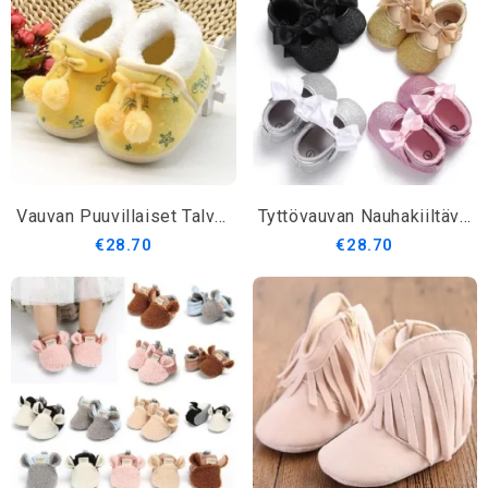
Vauvan Puuvillaiset Talvisaappaat Pehmeällä Pohjalla
Tyttövauvan Nauhakiiltävät Bowknot First Walkers
€28.70
€28.70