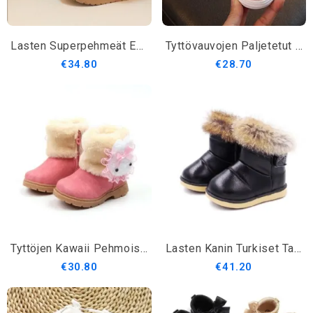
Lasten Superpehmeät Eco Fur Talvisaappaat
Tyttövauvojen Paljetetut Tennarit
€34.80
€28.70
Tyttöjen Kawaii Pehmoiset Talvisaappaat
Lasten Kanin Turkiset Talvisaappaat
€30.80
€41.20