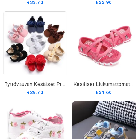
€33.70
€33.90
Tyttövauvan Kesäiset Prinsessakengät
Kesäiset Liukumattomat Verkkokengät Tytöille
€28.70
€31.60