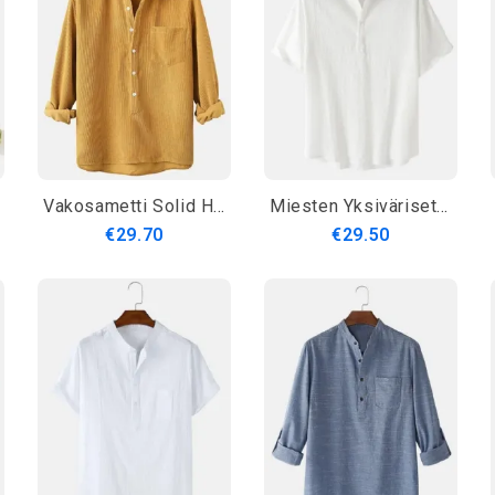
Vakosametti Solid Henley Kaulus Rinnassa Tasku Pitkähihaiset Paidat
Miesten Yksiväriset Jalustakaulus Lyhythihaiset Yksinkertaiset Henley-Paidat
€29.70
€29.50