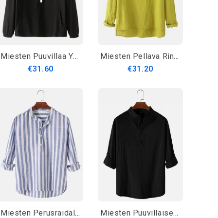
Miesten Puuvillaa Yksiväriset Puolivetoketjuiset Raglan-Hihat Design Henley Paidat Taskulla
Miesten Pellava Rintatasku Pitkähihaiset Yksiväriset Korkea-Matala Helma Henley Paidat
€31.60
€31.20
Miesten Perusraidallinen Puuvilla Korkea Matala Helma Jalustakaulus Rento Pitkähihaiset Henley Paidat
Miesten Puuvillaiset Ja Pellavaiset Pitkähihaiset Yksinkertaiset Henley-Paidat