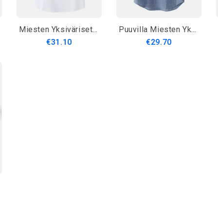
Miesten Yksiväriset Puuvillapellavaiset Rento Lyhythihaiset Henley-Paidat Taskulla
Puuvilla Miesten Yksiväriset Jalustakaulus Hengittävä Pitkähihainen Henley-Paidat
€31.10
€29.70