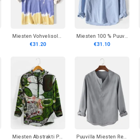
Miesten Vohvelisolmio-Värjäysnappi Designer Pitkähihainen Henley-Paita
Miesten 100 % Puuvillaa Kaksitaskuiset Yksiväriset Pitkähihaiset Henley-Paidat
€31.20
€31.10
Miesten Abstrakti Printti Pitkähihaiset Vintage Henley Paidat
Puuvilla Miesten Rento Yksiväriset Pitkähihaiset Henley-Paidat