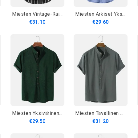
Miesten Vintage-Raidalliset Löysät Mukavat Rento Henley-Paidat
Miesten Arkiset Yksiväriset Isoisänkaulus-Paidat
€31.10
€29.60
Miesten Yksivärinen Lyhythihainen Pyöreäkaula-Aukkoinen Henley-Paita
Miesten Tavallinen Basic Style Solid 100 % Puuvillaa Lyhythihainen Henley-Paita
€29.50
€31.20