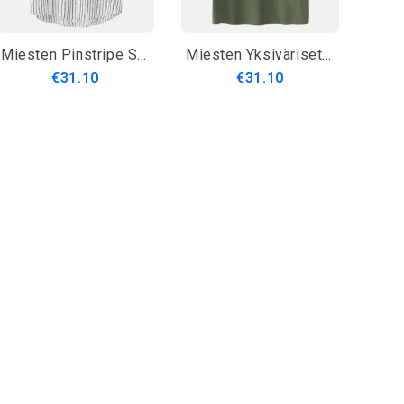
Miesten Pinstripe Stand Kaulus Rento Lyhythihainen Henley Paidat Taskulla
Miesten Yksiväriset Jalustakaulus Lyhythihaiset Rennot Puuvillaiset Henley-Paidat
€31.10
€31.10