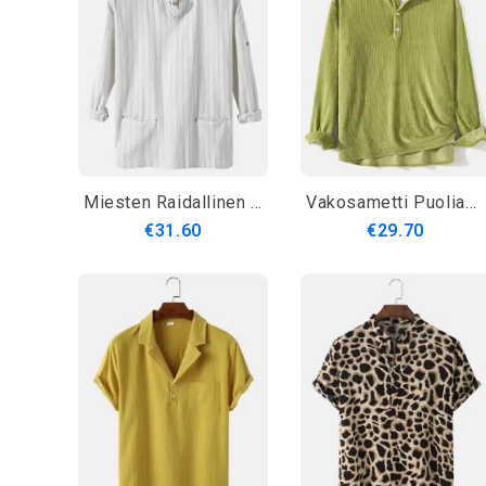
Miesten Raidallinen Puoliavokaulus Kaksitaskuinen Rento Henley-Paidat
Vakosametti Puoliavoin Napit Miesten Henley Paidat
€31.60
€29.70