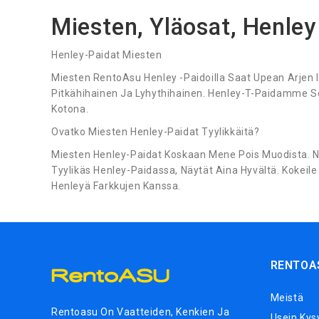
Miesten, Yläosat, Henley
Henley-Paidat Miesten
Miesten RentoAsu Henley -Paidoilla Saat Upean Arjen I
Pitkähihainen Ja Lyhythihainen. Henley-T-Paidamme So
Kotona.
Ovatko Miesten Henley-Paidat Tyylikkäitä?
Miesten Henley-Paidat Koskaan Mene Pois Muodista. Ne O
Tyylikäs Henley-Paidassa, Näytät Aina Hyvältä. Kokeil
Henleyä Farkkujen Kanssa.
RENTOA
Meistä
Rentoasu On Vaatteiden, Kenkien Ja
Usein Kys