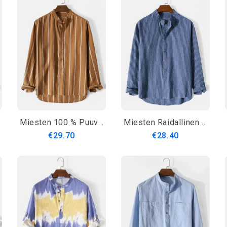
Miesten 100 % Puuvillaa Raidalliset High Low Plain Pitkähihaiset Henley Paidat
Miesten Raidallinen Jalustakaulus Korkea Matala Rento Pitkähihaiset Henley Paidat
€29.70
€28.40