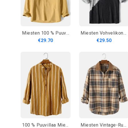
Miesten 100 % Puuvillasta Valmistettu Yksivärinen Pitkähihainen Henley-Paita
Miesten Vohvelikontrasti Ombre Rento Pitkähihaiset Henley-Paidat Hihansuilla
€29.70
€29.50
100 % Puuvillaa Miesten Klassiset Raidat Pitkähihaiset Henley Paidat
Miesten Vintage-Ruudulliset Rennot Puuvillaiset Pitkähihaiset Henley-Paidat Taskulla