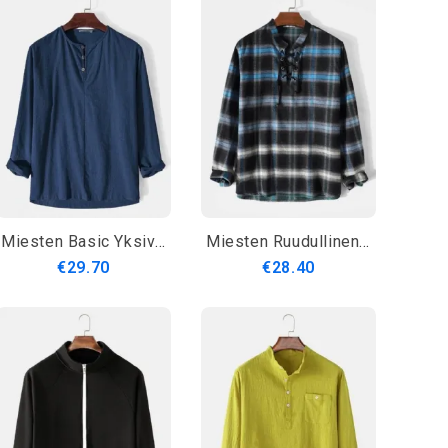
Miesten Basic Yksiväriset 100 % Puuvilla Pitkähihaiset Henley Paidat
Miesten Ruudullinen Ombre Bandage Edessä Rento Pitkähihaiset Henley Paidat
€29.70
€28.40