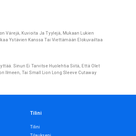
n Värejä, Kuvioita Ja Tyylejä, Mukaan Lukien
kaa Ystävien Kanssa Tai Viettämään Elokuvailtaa
ää. Sinun Ei Tarvitse Huolehtia Siitä, Että Olet
son Ilmeen, Tai Small Lion Long Sleeve Cutaway
Tilini
Tilini
Tilaukseni