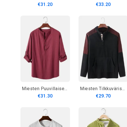
€31.20
€33.20
Miesten Puuvillaiset Ja Pellavaiset Yksiväriset Pitkähihaiset Yksinkertaiset Henley-Paidat
Miesten Tilkkuväriset Yksiväriset Kengurutasku Pitkähihaiset Rento Henley Paidat
€31.30
€29.70