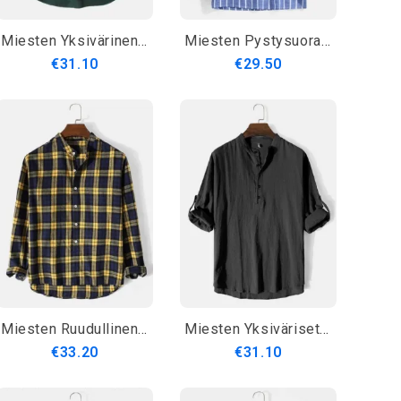
Miesten Yksivärinen Lyhyt Tyylinen Nappi Edessä Pitkähihainen Henley-Paita
Miesten Pystysuorat Raidalliset Jalkakaulus Puuvilla Rento Pitkähihaiset Henley Paidat
€31.10
€29.50
Miesten Ruudullinen Jalustakaulus Korkea Matala Puuvilla Pitkähihaiset Henley Paidat
Miesten Yksiväriset High Low Basics Puuvillaiset Pitkähihaiset Henley-Paidat
€33.20
€31.10