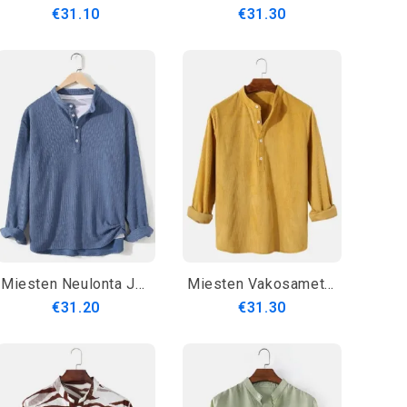
€31.10
€31.30
Miesten Neulonta Jacquard Kiinteän Rakenteen Pitkähihaiset Henley Paidat
Miesten Vakosamettikaulus Yksinkertaiset Pitkähihaiset Henley-Paidat
€31.20
€31.30