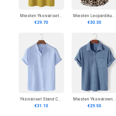
Miesten Yksiväriset Puuvillaiset Vaaleat Rintataskuiset Lyhythihaiset Henley-Paidat
Miesten Leopardikuvioiset Henley-Kauluspaidat
€29.70
€30.30
Yksiväriset Stand Collar Miesten Lyhythihaiset Rento Henley-Paidat
Miesten Yksivärinen Vohveli Rento Käänteinen Lyhythihainen Henley-Paita
€31.10
€29.50