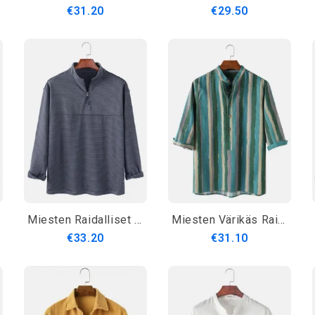
€31.20
€29.50
Miesten Raidalliset Pitkähihaiset Puolivetoketjuiset Rento Henley-Paidat
Miesten Värikäs Raitaprintti Puuvilla Hengittävä Puolihihainen Henley Paidat
€33.20
€31.10