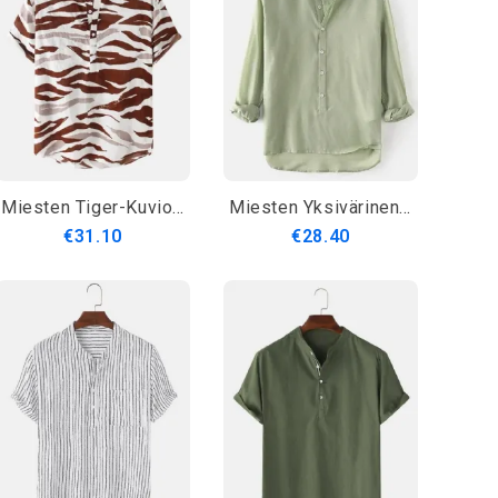
Miesten Tiger-Kuvioprintti Henley-Kaulus Lyhythihaiset Paidat
Miesten Yksivärinen Puuvillainen Puoliavokaulus Pitkähihaiset Yksinkertaiset Henley-Paidat
€31.10
€28.40