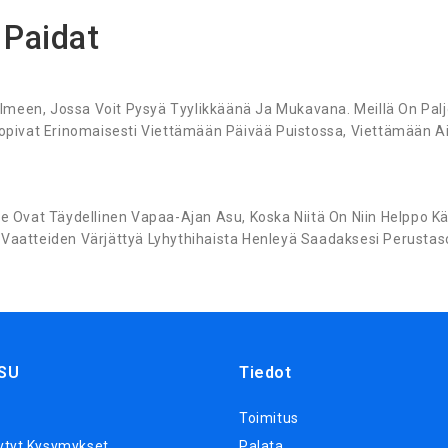
 Paidat
lmeen, Jossa Voit Pysyä Tyylikkäänä Ja Mukavana. Meillä On Paljo
pivat Erinomaisesti Viettämään Päivää Puistossa, Viettämään Ai
vat Täydellinen Vapaa-Ajan Asu, Koska Niitä On Niin Helppo Käytt
e Vaatteiden Värjättyä Lyhythihaista Henleyä Saadaksesi Perusta
SU
Tiedot
Toimitus
ytyt Kysymykset
Palata