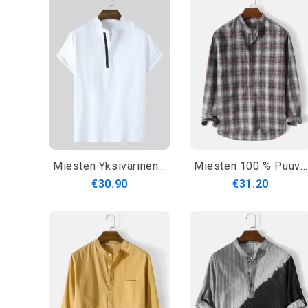
Miesten Yksivärinen Lyhythihainen Perus Henley-Paita
Miesten 100 % Puuvillaa Ruudullinen Kaulus Pitkähihaiset Henley Paidat
€30.90
€31.20