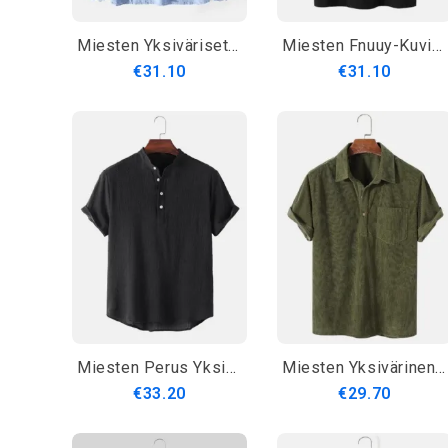
Miesten Yksiväriset Jalustakaulus Puuvilla Pitkähihaiset Henley Paidat Taskulla
Miesten Fnuuy-Kuvioinen Ja Slogant-Kirjonta Sivuraidalla Preppy Henley Paita
€31.10
€31.10
Miesten Perus Yksivärinen Pellava Lyhythihainen Henley-Paita
Miesten Yksivärinen Perustyylinen Vakosamettinauha Lyhythihainen Henley-Paita
€33.20
€29.70