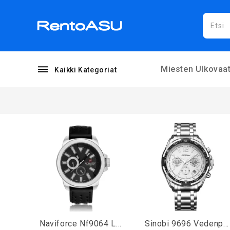
Miesten Ulkovaat
Kaikki Kategoriat
Naviforce Nf9064 Luxury Miesten Sotilasrannekello Vedenpitävä Urheilullinen Nahkainen Kvartsikello
Sinobi 9696 Vedenpitävä Kalenteri Miesten Kello Täysteräksinen Valonäytöllinen Kvartsikello