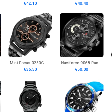
€42.10
€40.40
Mini Focus 0230G Muoti Miesten Kello Vedenpitävä Kronografi Monitoiminen Ruostumattomasta Teräksestä Valmistettu Kvartsikello
Naviforce 9068 Ruostumattomasta Teräksestä Valmistettu Kvartsikello Vedenpitävä Viikkonäytöllinen Miesten Kello
€36.50
€50.00