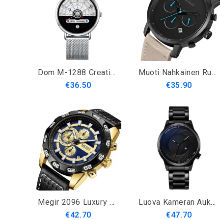
Dom M-1288 Creative Fashion Miesten Kello 3Atm Vedenpitävä Unique Kellotaulu Casual Quartz Watch
Muoti Nahkainen Ruostumaton Teräsnauha Yksinkertainen Kellotaulu Päivämääränäyttö Miesten Kvartsikello
€36.50
€35.90
Megir 2096 Luxury Sports Style Chronograph Vedenpitävä Monitoimi Kvartsikello Miesten Rannekello
Luova Kameran Aukkokellosarja Eri Hihnat Miesten Muotikello Kvartsikello
€42.70
€47.70