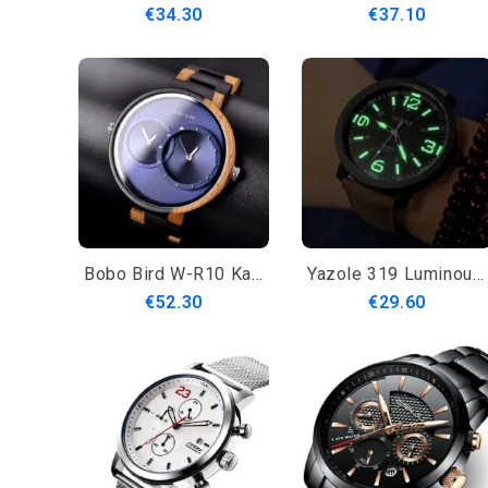
€34.30
€37.10
Bobo Bird W-R10 Kahden Aikavyöhykkeen Luova Kello Puiset Naisten Miesten Kvartsikellot
Yazole 319 Luminous Pu-Nahkaranneke Miesten Analoginen Urheilurannekello
€52.30
€29.60