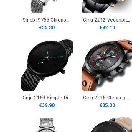
Sinobi 9765 Chronograph Casual Style Miesten Rannekello Verkkoteräshihna Kvartsikellot
Crrju 2212 Vedenpitävä Kalenteri Miesten Kellot Muodikas Ruostumattomasta Teräksestä Valmistettu Kvartsikello
€35.30
€42.10
Crrju 2150 Simple Dial Bright Needle Miesten Muoti Kvartsikello
Crrju 2215 Chronograph Casual Style Miesten Rannekello Valaisinnäytöllinen Kvartsikello
€39.90
€35.30