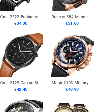
Crrju 2222 Business Style Musta Verkkovyö Miesten Muoti Täysteräshihna Valoisa Näyttö Kvartsikello
Ruimas 554 Muodikkaat Creative Miesten Rannekellot Silikonihihna Kvartsikellot
€34.30
€51.60
Crrju 2129 Casual Style Kalenteri Miesten Rannekellot Nahkahihna Työkellot Kvartsikellot
Megir 2103 Military Chronograph Calendar Luminous Miesten Rannekello Nahkahihna Kvartsikello
€42.40
€40.90