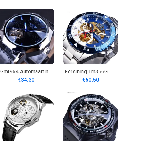
Gmt964 Automaattinen Mekaaninen Kello Läpinäkyvä Luurankokello Miesten Kello
Forsining Tm366G Muoti Miesten Automaattikello Ruostumattomasta Teräksestä Valmistettu Mekaaninen Rannekello
€34.30
€50.50