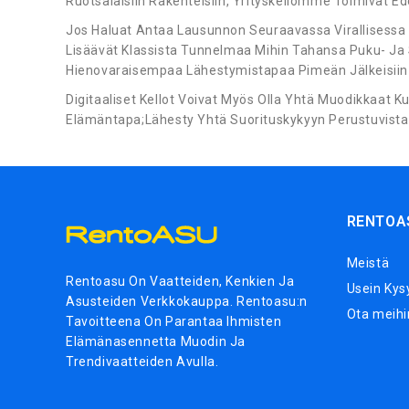
Ruotsalaisiin Rakenteisiin, Yrityskellomme Toimivat Ed
Jos Haluat Antaa Lausunnon Seuraavassa Virallisessa 
Lisäävät Klassista Tunnelmaa Mihin Tahansa Puku- Ja 
Hienovaraisempaa Lähestymistapaa Pimeän Jälkeisiin Ill
Digitaaliset Kellot Voivat Myös Olla Yhtä Muodikkaat Ku
Elämäntapa;Lähesty Yhtä Suorituskykyyn Perustuvista M
RENTOA
Meistä
Rentoasu On Vaatteiden, Kenkien Ja
Usein Kys
Asusteiden Verkkokauppa. Rentoasu:n
Ota meihi
Tavoitteena On Parantaa Ihmisten
Elämänasennetta Muodin Ja
Trendivaatteiden Avulla.