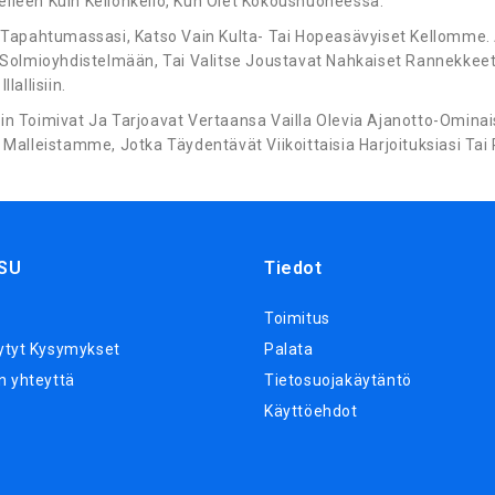
elleen Kuin Kellonkello, Kun Olet Kokoushuoneessa.
Tapahtumassasi, Katso Vain Kulta- Tai Hopeasävyiset Kellomme. A
Solmioyhdistelmään, Tai Valitse Joustavat Nahkaiset Rannekkeet
allisiin.
in Toimivat Ja Tarjoavat Vertaansa Vailla Olevia Ajanotto-Ominaisu
alleistamme, Jotka Täydentävät Viikoittaisia Harjoituksiasi Tai P
SU
Tiedot
Toimitus
ytyt Kysymykset
Palata
n yhteyttä
Tietosuojakäytäntö
Käyttöehdot