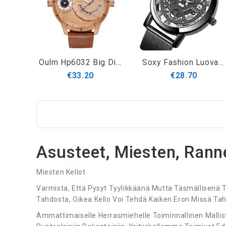
Oulm Hp6032 Big Dial Creative Miesten Rannekello Nahkainen Rannekello Kvartsikellot
Soxy Fashion Luova Ontto Kellotaulu Ruostumattomasta Teräksestä Valmistettu Miesten Kvartsikello
€33.20
€28.70
Asusteet, Miesten, Rann
Miesten Kellot
Varmista, Että Pysyt Tyylikkäänä Mutta Täsmällisenä 
Tahdosta, Oikea Kello Voi Tehdä Kaiken Eron Missä Ta
Ammattimaiselle Herrasmiehelle Toiminnallinen Mallist