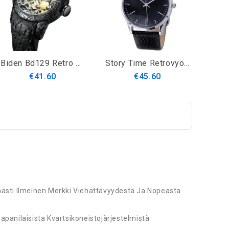
Biden Bd129 Retro Dragon Kiinalaistyylinen Miesten Rannekello Vedenpitävä Silikoniranneke Kvartsikello
Story Time Retrovyö Lehmännahkahihna Ultraohut Miesten Kello Kvartsikello Käänteinen Taaksepäin Kello
€41.60
€45.60
mästi Ilmeinen Merkki Viehättävyydestä Ja Nopeasta
panilaisista Kvartsikoneistojärjestelmistä