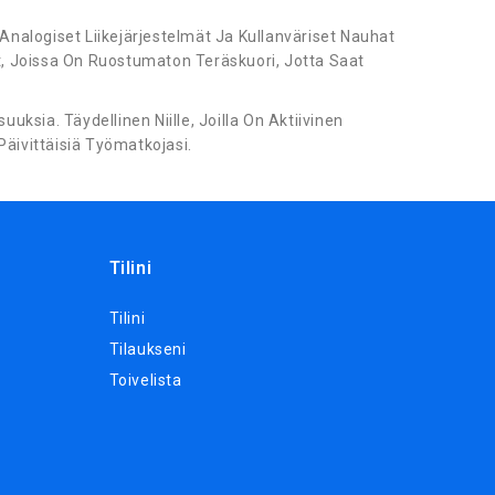
nalogiset Liikejärjestelmät Ja Kullanväriset Nauhat
, Joissa On Ruostumaton Teräskuori, Jotta Saat
uksia. Täydellinen Niille, Joilla On Aktiivinen
äivittäisiä Työmatkojasi.
Tilini
Tilini
Tilaukseni
Toivelista