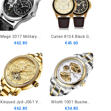
Megir 2017 Military Stay Kvartsikellot Nahkarannekello Kello Mekaaninen Ulkoasu Miesten Kello
Curren 8124 Black Gold Date Sport Nahkainen Pyöreä Miesten Rannekello
€62.80
€45.60
Kinyued Jyd-J061 Vedenpitävä Automaattinen Mekaaninen Kello Dragon Design Steel Band Miesten Kello
Wlisth 1001 Business Diamond Teräshihna Luuranko Valaisin Näyttö Miesten Vedenpitävä Automaattinen Mekaaninen Kello
€62.80
€34.80