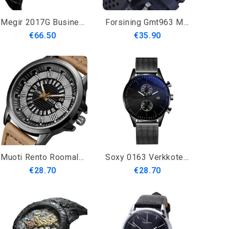
Megir 2017G Business Style Miesten Rannekello Ontto Kellotaulu Automaattinen Mekaaninen Kello
Forsining Gmt963 Muoti Miesten Kello Silikoninauha Automaattinen Rento Mekaaninen Kello
€66.50
€35.90
Muoti Rento Roomalaiset Numerot Luova Kellotaulu Päivämääränäyttö Nahkahihna Miesten Kvartsikello
Soxy 0163 Verkkoteräksinen Koristekello Miesten Rannekellot Bisnestyyliset Kvartsikellot
€28.70
€28.70