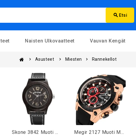
search
Etsi
teet
Naisten Ulkovaatteet
Vauvan Kengät
Asusteet
Miesten
Rannekellot
Skone 3842 Muoti Miesten Kvartsikello Rento Nahkaranneke Puinen Rannekello
Megir 2127 Muoti Miesten Kello Monitoimikronograafi Urheilukvartsikello