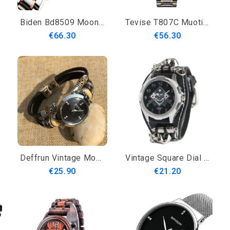
Biden Bd8509 Moon Phase Automaattinen Mekaaninen Kello Monitoiminen Vedenpitävä Miesten Kello
Tevise T807C Muoti Miesten Kello Valoisa Näyttö Ruostumattomasta Teräksestä Valmistettu Mekaaninen Kello
€66.30
€56.30
Deffrun Vintage Monikerroksinen Miesten Rannekoru Kello Säädettävä Ranne Metalliseos Kotelo Kellotaulu Kvartsikello
Vintage Square Dial Miesten Kello Hollow Skull Leather Quartz Watch
€25.90
€21.20