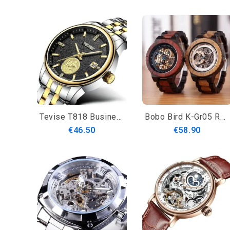
Tevise T818 Business Style Automaattinen Mekaaninen Kello Kalenteri Valoisa Miesten Käsikello
Bobo Bird K-Gr05 Retro Design Automaattinen Mekaaninen Kello Puinen Miesten Rannekello
€46.50
€58.90