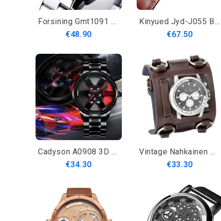
Forsining Gmt1091 Light Luxury 3Atm Vedenpitävä Valonäyttö Muoti Miesten Mekaaninen Kello
Kinyued Jyd-J055 Bisnestyylinen Automaattinen Mekaaninen Kello Aitoa Nahkarankaa Miesten Kellot
€48.90
€67.50
Cadyson A0908 3D Kellotaulu Muodikas Miesten Rannekello Täysteräsnauha Kvartsikello
Vintage Nahkainen Miesten Kello Säädettävä Leveysranneke Kolmisolkiinen Kvartsikello
€34.30
€33.30