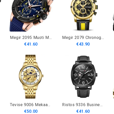
Megir 2095 Muoti Miesten Kello Chronograph Vedenpitävä Valonäyttö Urheilu Kvartsikello
Megir 2079 Chronograph Sport Miesten Kellot Päivämääränäyttö Nahkahihna Kvartsikellot
€41.60
€43.90
Tevise 9006 Mekaaninen Kello Miesten Naisten Hollow Dragon Phoenix Pattern Kello Ruostumattomasta Teräksestä
Ristos 9336 Business Style Miesten Rannekello Kalenteri Nahka Rannekello Kvartsikello
€50.00
€41.60