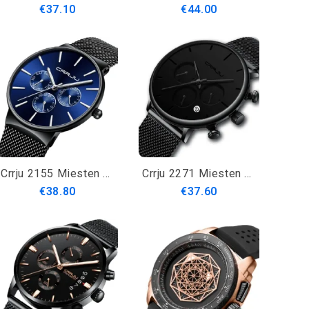
€37.10
€44.00
Crrju 2155 Miesten Sininen Kolme Pieni Kellotaulu Kalenteri Muoti Teräshihna Rento Kvartsikello
Crrju 2271 Miesten Yksinkertainen Tunnelmallinen Kellotaulu Värillinen Neula Täysverkkoinen Teräsnauha Kvartsikello
€38.80
€37.60