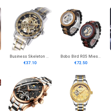
Business Skeleton Dial Steel Band Vedenpitävä Miesten Automaattinen Mekaaninen Rannekello
Bobo Bird R05 Miesten Puiset Valoisat Käsirannekellot Mekaaninen Kello
€37.10
€72.50