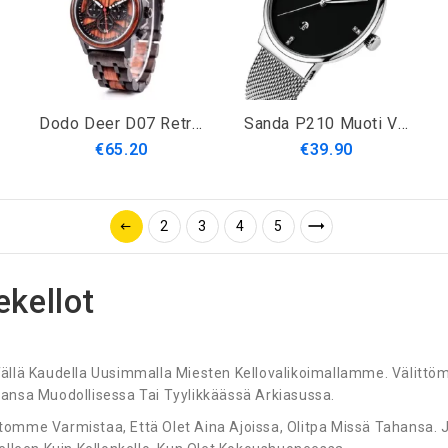
Dodo Deer D07 Retro Puinen Valoisa Päivämääränäyttö Kvartsikello Rannekello Lahjapakkauksella
Sanda P210 Muoti Vapaa-Ajan Päivämääränäyttö Vedenpitävä Ruostumattomasta Teräksestä Valmistettu Hihna Vapaa-Ajan Miesten Kvartsikello
€65.20
€39.90
2
3
4
5
ekellot
Tällä Kaudella Uusimmalla Miesten Kellovalikoimallamme. Välittö
hansa Muodollisessa Tai Tyylikkäässä Arkiasussa.
omme Varmistaa, Että Olet Aina Ajoissa, Olitpa Missä Tahansa. Ja