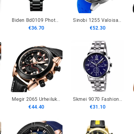
Biden Bd0109 Photographer Series Creative Rannekello Ainutlaatuinen Muotoilu Analoginen Kvartsikello
Sinobi 1255 Valoisa Vedenpitävä Urheilutyylinen Kvartsikello Silikonihihna Kello Miesten Kellot
€36.70
€52.30
Megir 2065 Urheilukellot Creative Chronograph Quartz Leather Range Miesten Kello
Skmei 9070 Fashion Miesten Kvartsikello Casual Steel Business Rannekello
€44.40
€31.10