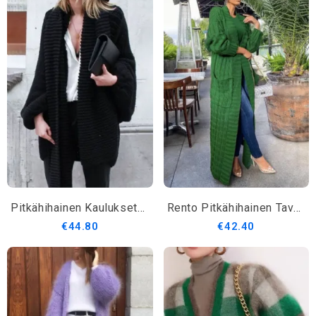
Pitkähihainen Kaulukseton Rento Villapaita
Rento Pitkähihainen Tavallinen Villatakki
€44.80
€42.40