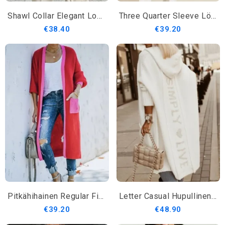
Shawl Collar Elegant Loosen Daily Pitkähihainen Takki
Three Quarter Sleeve Löysä Raidallinen Villapaita
€38.40
€39.20
Pitkähihainen Regular Fit Color Block Neuletakki
Letter Casual Hupullinen Villapaita Neuletakki
€39.20
€48.90