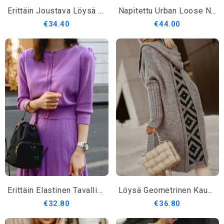
Erittäin Joustava Löysä V-Pääntie Pitkähihainen Villatakki
Napitettu Urban Loose Neuletakki
€34.40
€44.00
Erittäin Elastinen Tavallinen Löysä Pyöreä Kaula Pitkähihainen Villatakki
Löysä Geometrinen Kaupunkihuppari Pitkähihainen Pusero Keskipitkä Takki
€32.80
€36.80