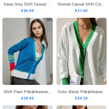
Deep Grey Shift Casual Knit Takki
Sininen Casual Shift Color-Block Villapaita
€26.00
€31.60
Shift Plain Pitkähihainen V-Pääntiepusero
Color-Block Pitkähihainen Solid Vapaa-Ajan Pusero
€34.40
€39.20