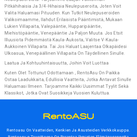
Pitkähihaisia Ja 3/4-Hihaisia Neulepuseroita, Joten Voit
Valita Haluamasi Pituuden. Kun Tutkit Neulepuseroiden
Valikoimaamme, Ilahdut Erilaisista Pääntimistä, Mukaan
Lukien Villapaita, Valepääntie, Hupparipääntie,
Miehistöpääntie, Venepääntie Ja Paljon Muuta. Jos Etsit
Illuusiota Pidemmästä Kaula-Aukosta, Valitse V-Kaula-
Aukkoinen Villapaita. Tai Jos Haluat Laajentaa Olkapäidesi
Ulkoasua, Venepäällinen Villapaita On Täydellinen Sinulle.
Laatua Ja Kohtuuhintaisuutta, Joihin Voit Luottaa
Kuten Olet Tottunut Odottamaan , RentoAsu On Paikka
Ostaa Laadukkaita, Edullisia Vaatteita, Jotka Antavat Sinulle
Haluamasi Ilmeen. Tarjoamme Kaikki Uusimmat Tyylit Sekä
Klassikot, Jotka Ovat Suosikkeja Vuosien Kuluttua.
Rentoasu On Vaatteiden, Kenkien Ja Asusteiden Verkkokauppa.
Rentoasu:n Tavoitteena On Parantaa Ihmisten Elämänasennetta