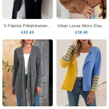
V-Pääntie Pitkähihainen Elegantti Regular Fit Puserotakki
Urban Loose Micro-Elastity V-Kaula-Neulepusero Pitkähihainen Takki
€42.40
€38.40