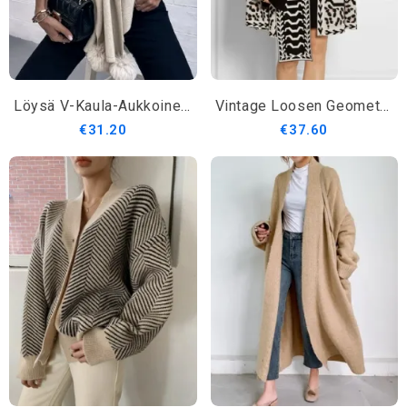
Löysä V-Kaula-Aukkoinen Puseroviitta
Vintage Loosen Geometric Sweater Coat
€31.20
€37.60