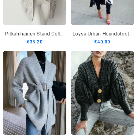
Pitkähihainen Stand Collar Villapaita
Löysä Urban Houndstooth Pitkähihainen Villatakki
€35.20
€40.00