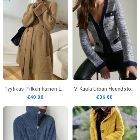
Tyylikäs Pitkähihainen Loosen Plain Sweater Coat
V-Kaula Urban Houndstooth Villapaita
€40.00
€36.80