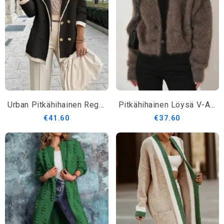
Urban Pitkähihainen Regular Fit Color Block Takki
Pitkähihainen Löysä V-Aukkoinen Villatakki
€41.60
€37.60