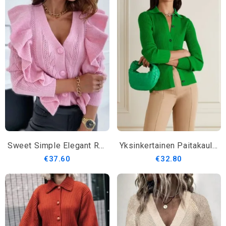
Sweet Simple Elegant Regular Fit V-Aukkoinen Päällysvaatteet
Yksinkertainen Paitakaulus Pitkähihainen Villapaita
€37.60
€32.80