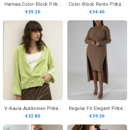
Harmaa Color-Block Pitkähihainen Villapaita
Color-Block Rento Pitkähihainen Villapaita
€39.20
€34.40
V-Kaula-Aukkoinen Pitkähihainen Shift-Neuletakki
Regular Fit Elegant Pitkähihainen Villatakki
€32.80
€39.20