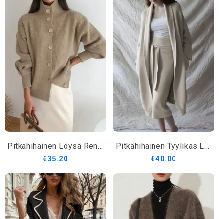
Pitkähihainen Löysä Rento Villatakki
Pitkähihainen Tyylikäs Löysä Villatakki
€35.20
€40.00