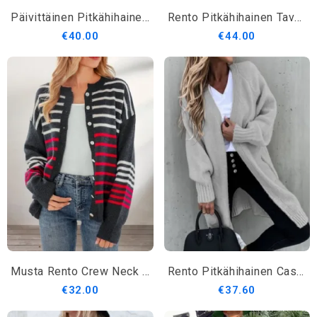
Päivittäinen Pitkähihainen Regular Fit Simple Sweater Coat
Rento Pitkähihainen Tavallinen Regular Fit Takki
€40.00
€44.00
Musta Rento Crew Neck Neulepusero
Rento Pitkähihainen Casual Solid Takki
€32.00
€37.60