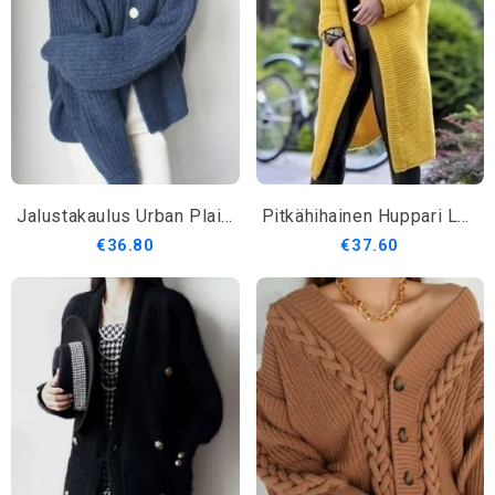
Jalustakaulus Urban Plain Buttoned Villatakki
Pitkähihainen Huppari Loose Sweater Keskipitkä Takki
€36.80
€37.60