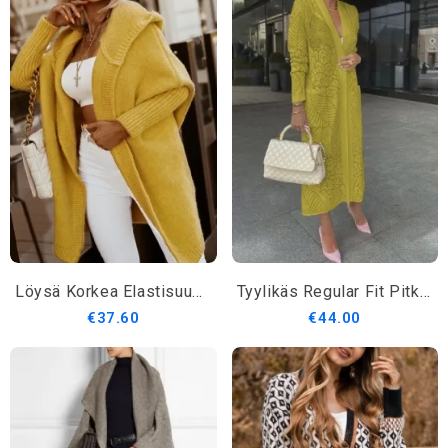
Löysä Korkea Elastisuus Tavallinen Villapaita Hupullinen Pitkähihainen Takki
Tyylikäs Regular Fit Pitkähihainen Villatakki
€37.60
€44.00