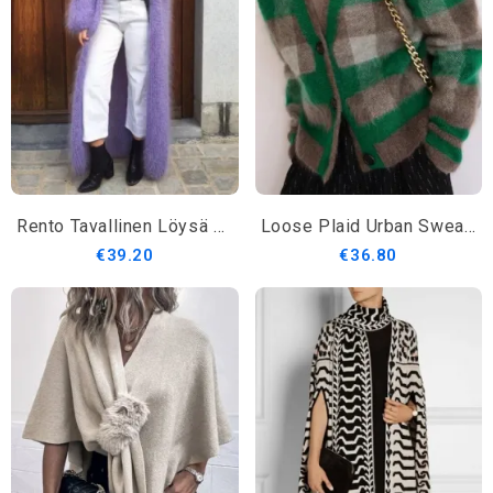
Rento Tavallinen Löysä Pitkähihainen Neuletakki
Loose Plaid Urban Sweater V-Pääntie Pitkähihainen Takki
€39.20
€36.80