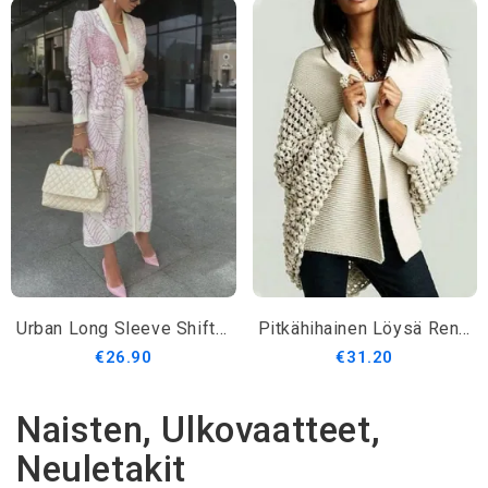
Urban Long Sleeve Shift Loosen Daily Coat
Pitkähihainen Löysä Rento Villatakki
€26.90
€31.20
Naisten, Ulkovaatteet,
Neuletakit