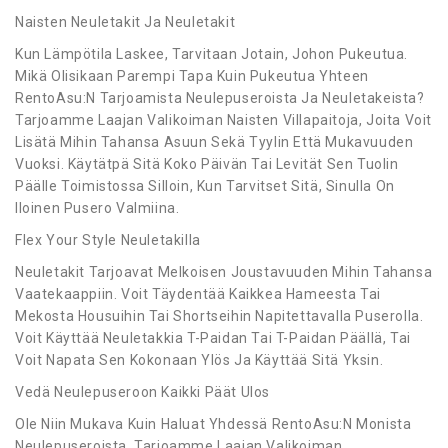
Naisten Neuletakit Ja Neuletakit
Kun Lämpötila Laskee, Tarvitaan Jotain, Johon Pukeutua.
Mikä Olisikaan Parempi Tapa Kuin Pukeutua Yhteen
RentoAsu:N Tarjoamista Neulepuseroista Ja Neuletakeista?
Tarjoamme Laajan Valikoiman Naisten Villapaitoja, Joita Voit
Lisätä Mihin Tahansa Asuun Sekä Tyylin Että Mukavuuden
Vuoksi. Käytätpä Sitä Koko Päivän Tai Levität Sen Tuolin
Päälle Toimistossa Silloin, Kun Tarvitset Sitä, Sinulla On
Iloinen Pusero Valmiina.
Flex Your Style Neuletakilla
Neuletakit Tarjoavat Melkoisen Joustavuuden Mihin Tahansa
Vaatekaappiin. Voit Täydentää Kaikkea Hameesta Tai
Mekosta Housuihin Tai Shortseihin Napitettavalla Puserolla.
Voit Käyttää Neuletakkia T-Paidan Tai T-Paidan Päällä, Tai
Voit Napata Sen Kokonaan Ylös Ja Käyttää Sitä Yksin.
Vedä Neulepuseroon Kaikki Päät Ulos
Ole Niin Mukava Kuin Haluat Yhdessä RentoAsu:N Monista
Neulepuseroista. Tarjoamme Laajan Valikoiman