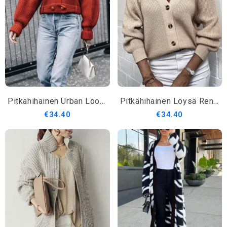
Pitkähihainen Urban Loose Sweater Coat
Pitkähihainen Löysä Rento Villatakki
€34.40
€34.40