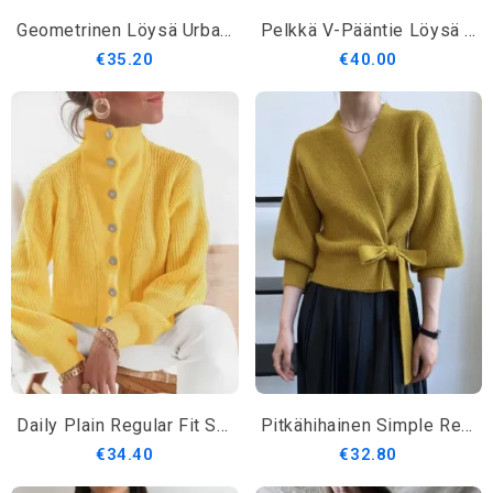
Geometrinen Löysä Urban Pitkähihainen Villapaita
Pelkkä V-Pääntie Löysä V-Pääntie Pitkähihainen Keskipitkä Villapaita
€35.20
€40.00
Daily Plain Regular Fit Stand Collar Villapaita
Pitkähihainen Simple Regular Fit Puserotakki
€34.40
€32.80