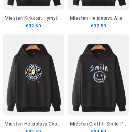
Miesten Kirkkaat Hymyilevät Kasvokuvioiset Olkapäällä Kiristettävät Hupparit
Miesten Heijastava Alien Print Rento Kiristysnyörillinen Neulehuppari
€32.50
€32.50
Miesten Heijastava Ghost Print Street Style Neulepusero Kiristysnyörillinen Huppari
Miesten Graffiti Smile Print Kiristysnyörillinen Rento Villapaita
€32.50
€32.50