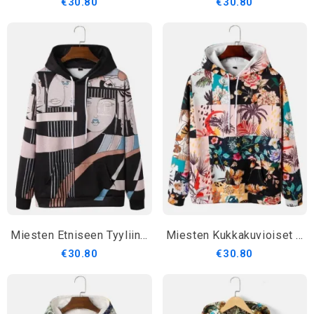
€30.80
€30.80
Miesten Etniseen Tyyliin Painettu Kangaroo Pocket Kiristysnyörillinen Huppari
Miesten Kukkakuvioiset Colorblock-Pitkähihaiset Hupparit Taskulla
€30.80
€30.80