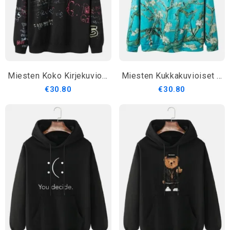
Miesten Koko Kirjekuvioinen 100 % Puuvillainen Katuhuppari
Miesten Kukkakuvioiset Kangaroo Pocket Hupparit
€30.80
€30.80