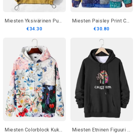
Miesten Yksivärinen Puolivetoketjullinen Villapaita Kannettava Tuulitakki
Miesten Paisley Print Colorblock Kangaroo Pocket Hupparit
€34.30
€30.80
Miesten Colorblock Kukkakuvioiset Kangaroo Pocket Drawsrting Hupparit
Miesten Etninen Figuuri Graafinen Printti Kiristysnyörillä Puuvillainen Villapaita