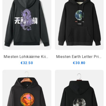
Miesten Lohikäärme Kiinalainen Merkki Takaisin Print 100 % Puuvillaa Kiristysnyörillinen Huppari
Miesten Earth Letter Print Puuvillainen Lämmin Kiristysnyörillinen Huppari
€32.50
€30.80