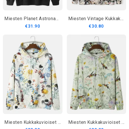
Miesten Planet Astronaut Print Puuvillahupparit Joissa On Kengurutasku
Miesten Vintage Kukkakuvioiset Pitkähihaiset Hupparit Kengurutaskulla
€31.90
€30.80
Miesten Kukkakuvioiset Kasvikuvioidut Kangaroo Pocket Street Hupparit
Miesten Kukkakuvioiset Linnu- Ja Kasvihupparit Joissa On Tasku