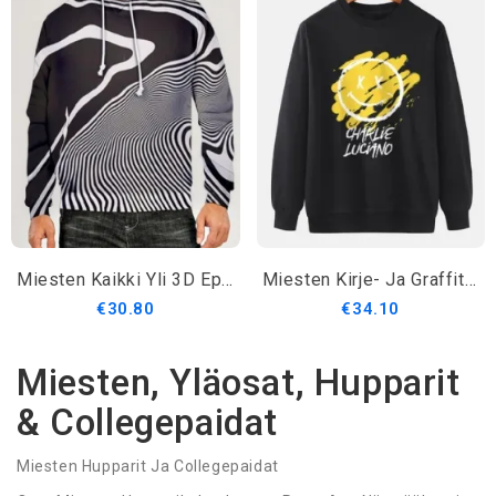
Miesten Kaikki Yli 3D Epäsäännölliset Raidat Printti Rento Kiristysnyörillä Hupparit
Miesten Kirje- Ja Graffitipaidat Hymykuvioinen Villapaita Pitkähihaiset
€30.80
€34.10
Miesten, Yläosat, Hupparit
& Collegepaidat
Miesten Hupparit Ja Collegepaidat