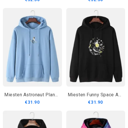
Miesten Astronaut Planet Print Puuvillaiset Hupparit Joissa On Kengurutasku
Miesten Funny Space Astronaut Graphic Cotton Drop Shoulder Hupparit
€31.90
€31.90