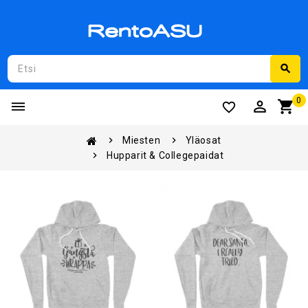
search
0
perm_identity
shopping_cart
favorite_border
Miesten
Yläosat
Hupparit & Collegepaidat