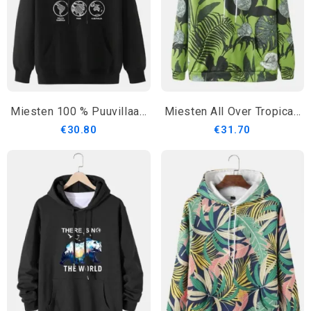
Miesten 100 % Puuvillaa Karttapainattavat Kangaroo Pocket Drop Olkahupparit
Miesten All Over Tropical Plant Hupparit Joissa On Kiristysnyörillinen Kengurutasku
€30.80
€31.70