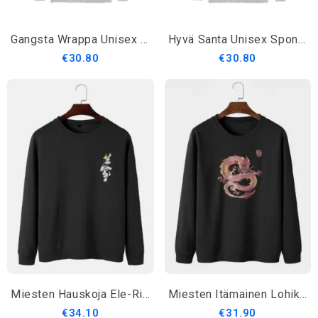
Gangsta Wrappa Unisex Sponge Fleece Huppari
Hyvä Santa Unisex Sponge Fleece Huppari
€30.80
€30.80
Miesten Hauskoja Ele-Rintakuvioisia Pyöreäkauluksisia Rentoja Puuvillapaita
Miesten Itämainen Lohikäärme Graafinen Printti Pyöreäpääntie Puuvillainen Villapaita
€34.10
€31.90