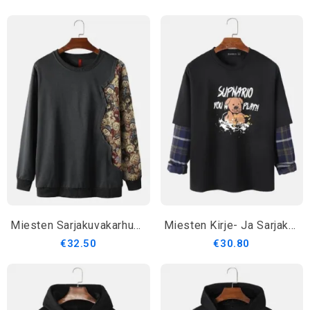
Miesten Sarjakuvakarhukuvioiset Patchwork Crew Neck Puuvillapuserot
Miesten Kirje- Ja Sarjakuvakuvioiset Koirakuvioiset Olkapäät Ruudullinen Villapaita
€32.50
€30.80