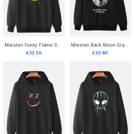
Miesten Funny Flame Smile Emojis Print Kiristysnyörillinen Rento Villapaita
Miesten Back Moon Graphic Slogan Pehmovuorattu Lämmin Puuvillainen Kiristysnyörillinen Huppari
€32.50
€30.80