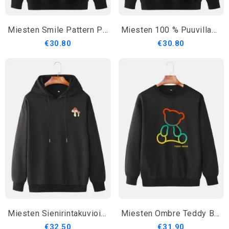
Miesten Smile Pattern Printtitaskuiset Preppy Drop Olkahupparit
Miesten 100 % Puuvillasta Valmistettu Sarjakuva Karhukuvioinen Huppari
€30.80
€30.80
Miesten Sienirintakuvioinen Yksivärinen Kiristysnyörillinen Löysä Huppari
Miesten Ombre Teddy Bear Kuvioiset Puuvillaiset Villapaidat
€32.50
€31.90