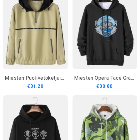
Miesten Puolivetoketjuinen Joustava Helma Rento Urheilullinen Puserohuppari
Miesten Opera Face Graafiset Puuvillaiset Hupparit Joissa On Kengurutasku
€31.20
€30.80