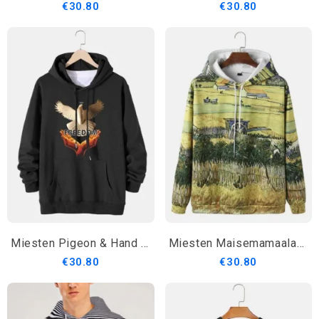
€30.80
€30.80
Miesten Pigeon & Hand Freedom Print Puuvillainen Kiristysnyörillinen Huppari
Miesten Maisemamaalaus Painatus Kiristysnyörillä Taskulla Varustetut Hupparit
€30.80
€30.80