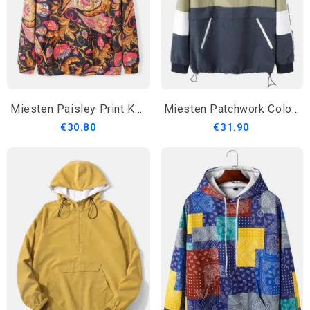
Miesten Paisley Print Kangaroo Pocket Pitkähihaiset Hupparit
Miesten Patchwork Color Block Vetoketjullinen Etuhuppari Kannettava Tuulitakki
€30.80
€31.90