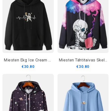
Miesten Ekg Ice Cream Astronaut Print Puuvillainen Kiristysnyörillinen Villapaita
Miesten Tähtitaivas Skeletonprintti Pitkähihaiset Katuhupparit
€30.80
€30.80