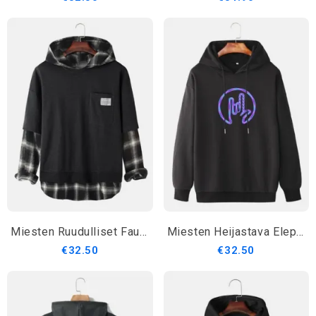
Miesten Ruudulliset Faux Twinset Ompeleet Rintataskupuserohupparit
Miesten Heijastava Eleprintti Street Style Kiristysnyörillinen Rento Huppari
€32.50
€32.50