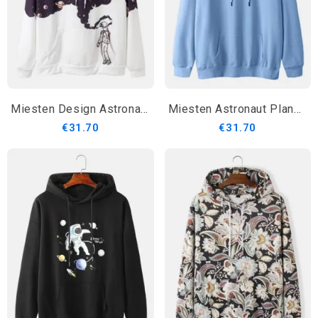
Miesten Design Astronaut Galaxy Print Pitkähihaiset Hupparit Taskulla
Miesten Astronaut Planet Print Drop Shoulder Puuvillaiset Kiristysnauhahupparit
€31.70
€31.70