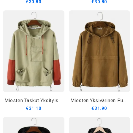
€30.80
€30.80
Miesten Taskut Yksityiskohdat Kontrasti Väri Puolivetoketjuinen Huppari Kannettava Tuulitakki
Miesten Yksivärinen Puolivetoketjuinen Kiristysnyörillinen Helmahuppari Jossa Kengurutasku
€31.10
€31.90