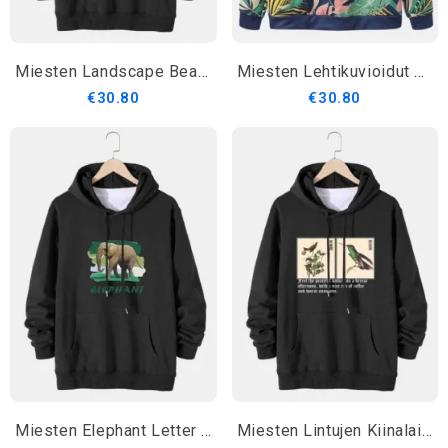
Miesten Landscape Bear Print Puuvillainen Kiristysnyörillinen Rento Villapaita
Miesten Lehtikuvioidut Kiristysnyörilliset Hupparit Joissa On Tasku
€30.80
€30.80
Miesten Elephant Letter Graafiset Puuvillaiset Hupparit Joissa On Tasku
Miesten Lintujen Kiinalainen Maalaustekstiprintti Puuvillainen Kiristysnyörillinen Huppari