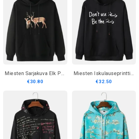
Miesten Sarjakuva Elk Print Drop Shoulder Kangaroo Pocket Hupparit
Miesten Iskulauseprintti 100 % Puuvillaa Kiristysnyörillä Pään Päällä Olevat Hupparit
€30.80
€32.50