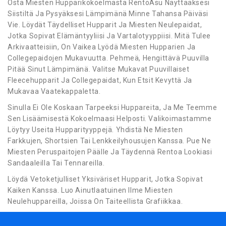
Osta Miesten Hupparikokoelmasta RentoAsu Näyttääksesi
Siistiltä Ja Pysyäksesi Lämpimänä Minne Tahansa Päiväsi
Vie. Löydät Täydelliset Hupparit Ja Miesten Neulepaidat,
Jotka Sopivat Elämäntyyliisi Ja Vartalotyyppiisi. Mitä Tulee
Arkivaatteisiin, On Vaikea Lyödä Miesten Hupparien Ja
Collegepaidojen Mukavuutta. Pehmeä, Hengittävä Puuvilla
Pitää Sinut Lämpimänä. Valitse Mukavat Puuvillaiset
Fleecehupparit Ja Collegepaidat, Kun Etsit Kevyttä Ja
Mukavaa Vaatekappaletta.
Sinulla Ei Ole Koskaan Tarpeeksi Huppareita, Ja Me Teemme
Sen Lisäämisestä Kokoelmaasi Helposti. Valikoimastamme
Löytyy Useita Hupparityyppejä. Yhdistä Ne Miesten
Farkkujen, Shortsien Tai Lenkkeilyhousujen Kanssa. Pue Ne
Miesten Peruspaitojen Päälle Ja Täydennä Rentoa Lookiasi
Sandaaleilla Tai Tennareilla.
Löydä Vetoketjulliset Yksiväriset Hupparit, Jotka Sopivat
Kaiken Kanssa. Luo Ainutlaatuinen Ilme Miesten
Neulehuppareilla, Joissa On Taiteellista Grafiikkaa.