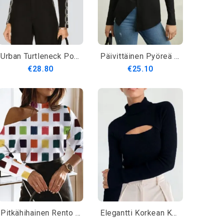
Urban Turtleneck Polka Dots Pitkähihainen T-Paita
Päivittäinen Pyöreä Pääntie Jaettu Tavallinen Pitkähihainen Neule
€28.80
€25.10
Pitkähihainen Rento Yhden Olkapään Normaali Istuvuus T-Paita
Elegantti Korkean Kaula-Ajoneuvolla Istuva Toppi