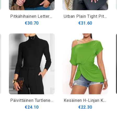
Pitkähihainen Letter Rento Toppi
Urban Plain Tight Pitkähihainen T-Paita
€30.70
€31.60
Päivittäinen Turtleneck Tavallinen Pitkähihainen Yksinkertainen Peruspaita
Kesäinen H-Linjan Korkea Elastisuus Epäsymmetrinen Tavallinen Arkipäiväinen T-Paita
€24.10
€22.30