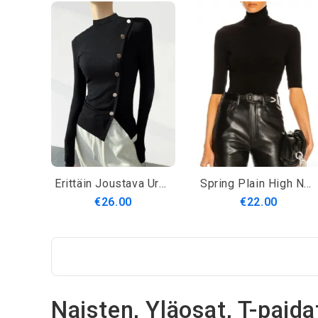
Erittäin Joustava Urban Stand Kaulus Pitkähihainen Tiukka T-Paita
Spring Plain High Neck Slim Fit Kevyet Päivittäin Topit
€26.00
€22.00
Naisten, Yläosat, T-paida