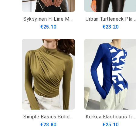
Syksyinen H-Line Mikroelastinen Rento Löysä Kaulus Päivittäinen T-Paita
Urban Turtleneck Plaid Regular Fit T-Paita
€25.10
€23.20
Simple Basics Solid Pitkähihainen Toppi
Korkea Elastisuus Tight Crew Neck Pitkähihainen Urban T-Paita
€28.80
€25.10