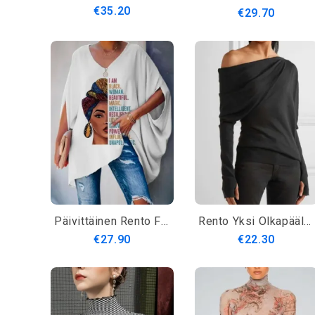
€35.20
€29.70
Päivittäinen Rento Figuuripainattu Löysä Puolihihainen Toppi
Rento Yksi Olkapäällinen Päiväpaita
€27.90
€22.30