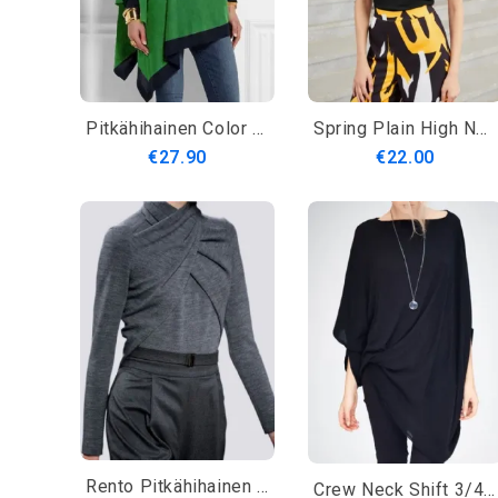
Pitkähihainen Color Block Regular Fit Simple T-Paita
Spring Plain High Neck Slim Fit Kevyet Päivittäin Topit
€27.90
€22.00
Rento Pitkähihainen T-Paita Pyöreällä Pääntiellä
Crew Neck Shift 3/4 Sleeve Rennot Topit