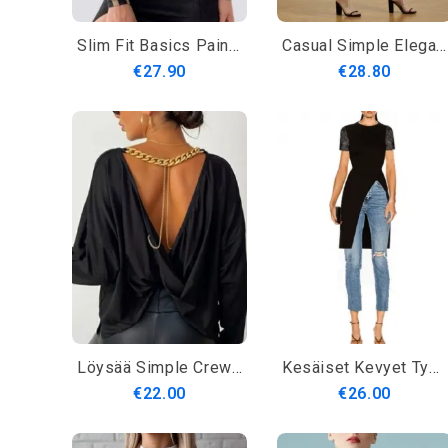
Slim Fit Basics Painettu Toppi
Casual Simple Elegant Crew Neck Simple Plain Top
€27.90
€28.80
Löysää Simple Crew Neck Pitkähihainen Toppi
Kesäiset Kevyet Tyylikkäät Lyhythihaiset Päivittäin Joustavat Puserot
€22.00
€26.00