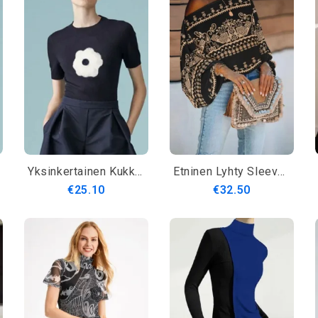
Yksinkertainen Kukkainen Skinny Crew Neck Lyhythihainen T-Paita
Etninen Lyhty Sleeve Kylmä Olka Löysä T-Paita
€25.10
€32.50