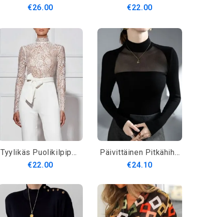
€26.00
€22.00
Tyylikäs Puolikilpipäällinen Toppi
Päivittäinen Pitkähihainen Yksinkertainen Tavallinen Normaali Istuvuus T-Paita
€22.00
€24.10