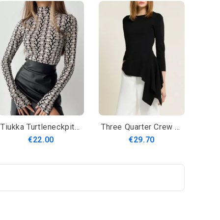
Tiukka Turtleneckpitkähihainen Erittäin Joustava Yksinkertainen T-Paita
Three Quarter Crew Neck Solid Skinny Lady Top
€22.00
€29.70