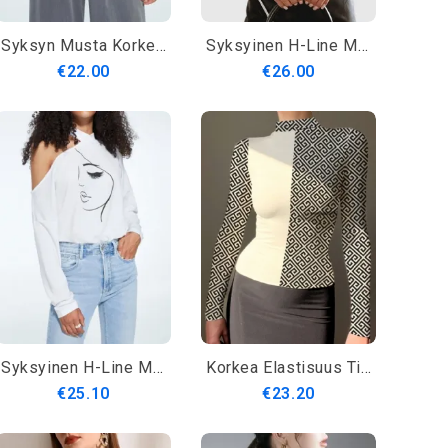
Syksyn Musta Korkea Tiukka Ohut Elastic Polopaita Yksinkertainen Pitkähihainen Päivittäinen T-Paita
Syksyinen H-Line Mikroelastinen Rento Löysä Kaulus Päivittäinen T-Paita
€22.00
€26.00
Syksyinen H-Line Mikroelastinen Rento Löysä Kaulus Päivittäinen T-Paita
Korkea Elastisuus Tight Simple Stand Kaulus Pitkähihainen T-Paita
€25.10
€23.20