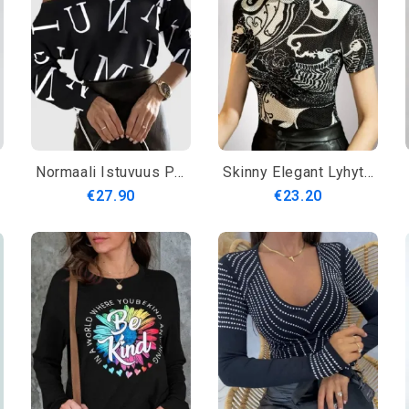
Normaali Istuvuus Pitkähihainen Kaupunki T-Paita
Skinny Elegant Lyhythihainen T-Paita
€27.90
€23.20