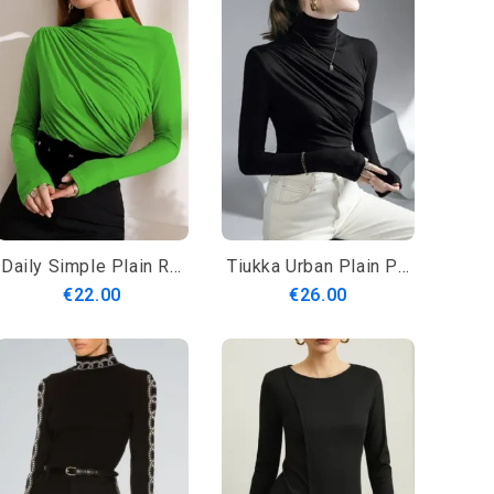
Daily Simple Plain Ruched Pitkähihainen T-Paita
Tiukka Urban Plain Pitkähihainen Toppi
€22.00
€26.00