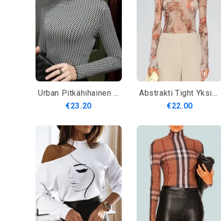
Urban Pitkähihainen Geometrinen Tiukka Villapaita
Abstrakti Tight Yksinkertainen Pitkähihainen T-Paita
€23.20
€22.00