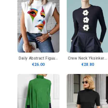
Daily Abstract Figuurijalusta Kaulus Rento Toppi
Crew Neck Yksinkertainen Kukkainen Pitkähihainen T-Paita
€26.00
€28.80