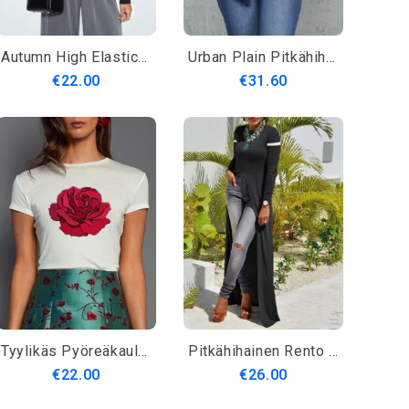
Autumn High Elasticity Turtleneck Simple Pitkähihainen Daily T-Paita
Urban Plain Pitkähihainen Tiukka T-Paita
€22.00
€31.60
Tyylikäs Pyöreäkauluksinen Normaalikokoinen Lyhythihainen Pusero
Pitkähihainen Rento Kiinteä Pyöreä Pääntiepusero
€22.00
€26.00