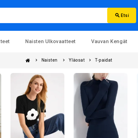
search
Etsi
teet
Naisten Ulkovaatteet
Vauvan Kengät
Naisten
Yläosat
T-paidat