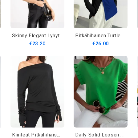
Skinny Elegant Lyhythihainen T-Paita
Pitkähihainen Turtleneck Regular Fit Color Block T-Paita
€23.20
€26.00
Kiinteät Pitkähihaiset Puuvillasekoitteiset Rennot Topit
Daily Solid Loosen Crew Neck Lyhythihainen Toppi