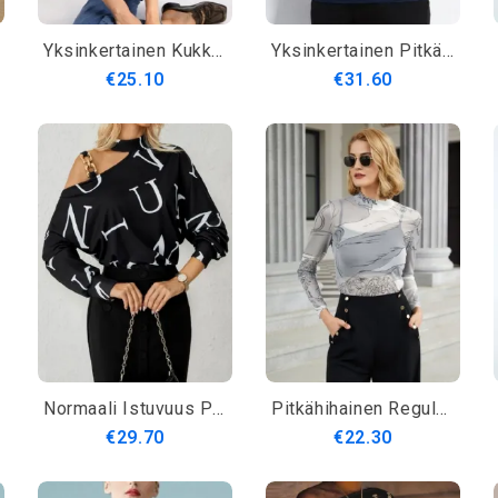
Yksinkertainen Kukkainen Skinny Crew Neck Lyhythihainen T-Paita
Yksinkertainen Pitkähihainen Villapaita
€25.10
€31.60
Normaali Istuvuus Pitkähihainen Kaupunki T-Paita
Pitkähihainen Regular Fit Simple Top
€29.70
€22.30