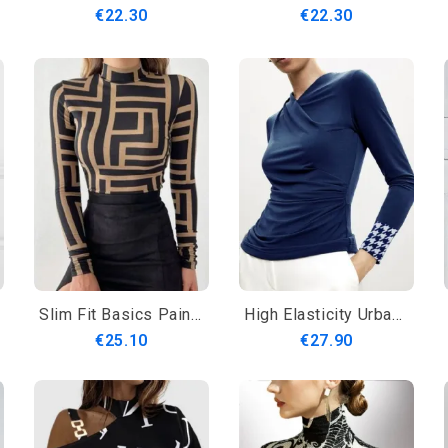
€22.30
€22.30
Slim Fit Basics Painettu Toppi
High Elasticity Urban Tight Houndstooth V-Kaula Pitkähihainen T-Paita
€25.10
€27.90