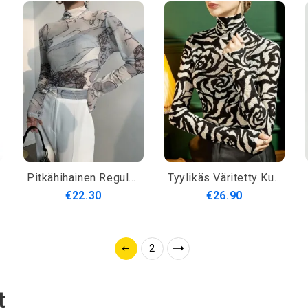
Pitkähihainen Regular Fit Simple Top
Tyylikäs Väritetty Kukkainen Pitkähihainen Peruspaita
€22.30
€26.90
2
t