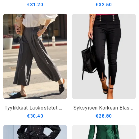
€31.20
€32.50
Tyylikkäät Laskostetut Muotihousut
Syksyisen Korkean Elastisuuden H-Line Plain Daily Leggings Slim Fit Housut
€30.40
€28.80