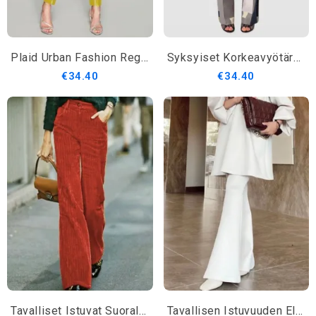
Plaid Urban Fashion Regular Fit Pants
Syksyiset Korkeavyötäröiset H-Linjan Työmatkahousut Geometriset Kaupunkimuotihousut
€34.40
€34.40
Tavalliset Istuvat Suoralahkeiset Housut
Tavallisen Istuvuuden Elegantit Muotihousut Keskivyötärölle