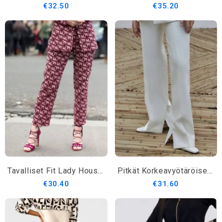
€32.50
€35.20
Tavalliset Fit Lady Housut
Pitkät Korkeavyötäröiset Yksinkertaiset Muodikkaat Housut
€30.40
€31.60