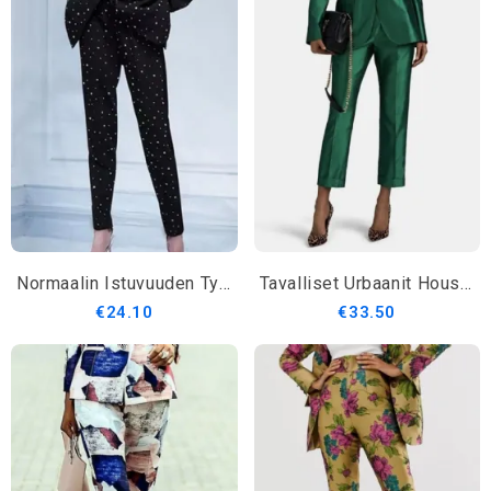
Normaalin Istuvuuden Tyylikkäät Pitkät Työhousut
Tavalliset Urbaanit Housut
€24.10
€33.50