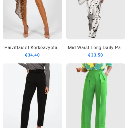
Päivittäiset Korkeavyötäröiset Yksinkertaiset Muotihousut
Mid Waist Long Daily Painting Yksinkertaiset Muotihousut
€34.40
€33.50