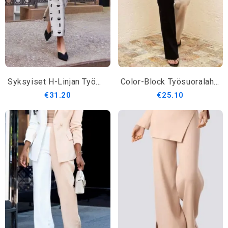
Syksyiset H-Linjan Työmatkat Geometriset Kaupunkimuoti Nilkkahousut
Color-Block Työsuoralahkeiset Housut
€31.20
€25.10