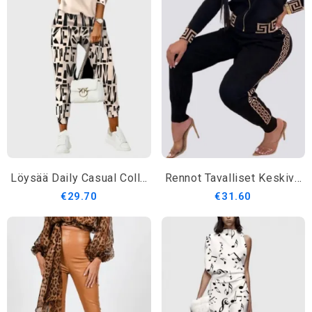
Löysää Daily Casual Collegehousuja
Rennot Tavalliset Keskivyötärölle Sopivat Lenkkeilyhousut
€29.70
€31.60