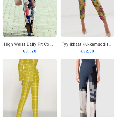
High Waist Daily Fit Colorblock Muotihousut
Tyylikkäät Kukkamuodiset Ohuet Kapenevat Päivittäiset Housut
€31.20
€32.50