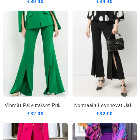
€30.40
€34.40
Vihreät Päivittäiset Pitkät Urban Plain Muotihousut
Normaalit Levenevät Jalkahousut
€32.00
€32.00