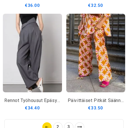
€36.00
€32.50
Rennot Työhousut Epäsymmetriset A-Linjaiset All Season Housut
Päivittäiset Pitkät Säännölliset Urbaanit Muotihousut
€34.40
€33.50
2
3