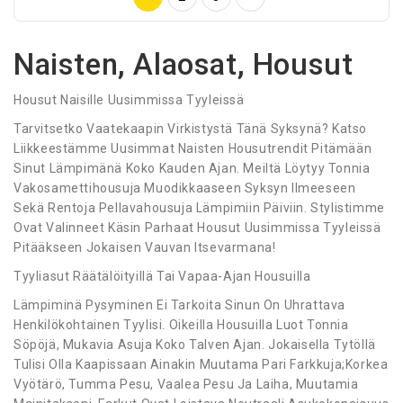
Naisten, Alaosat, Housut
Housut Naisille Uusimmissa Tyyleissä
Tarvitsetko Vaatekaapin Virkistystä Tänä Syksynä? Katso
Liikkeestämme Uusimmat Naisten Housutrendit Pitämään
Sinut Lämpimänä Koko Kauden Ajan. Meiltä Löytyy Tonnia
Vakosamettihousuja Muodikkaaseen Syksyn Ilmeeseen
Sekä Rentoja Pellavahousuja Lämpimiin Päiviin. Stylistimme
Ovat Valinneet Käsin Parhaat Housut Uusimmissa Tyyleissä
Pitääkseen Jokaisen Vauvan Itsevarmana!
Tyyliasut Räätälöityillä Tai Vapaa-Ajan Housuilla
Lämpiminä Pysyminen Ei Tarkoita Sinun On Uhrattava
Henkilökohtainen Tyylisi. Oikeilla Housuilla Luot Tonnia
Söpöjä, Mukavia Asuja Koko Talven Ajan. Jokaisella Tytöllä
Tulisi Olla Kaapissaan Ainakin Muutama Pari Farkkuja;Korkea
Vyötärö, Tumma Pesu, Vaalea Pesu Ja Laiha, Muutamia