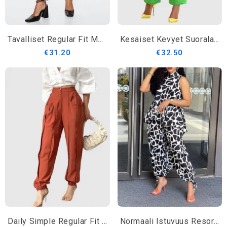
Tavalliset Regular Fit Muotihousut
Kesäiset Kevyet Suoralahkeiset Tyylikkäät Löysät Housut
€31.20
€32.50
Daily Simple Regular Fit Solid Pants
Normaali Istuvuus Resori Vyötäröllä Abstract Pants