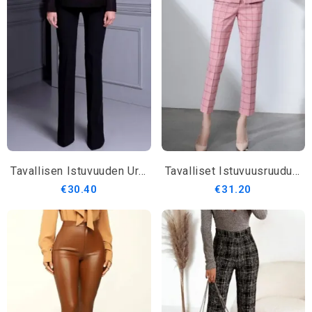
Tavallisen Istuvuuden Urbaanit Suorat Housut
Tavalliset Istuvuusruudulliset Tyylikkäät Muotihousut
€30.40
€31.20