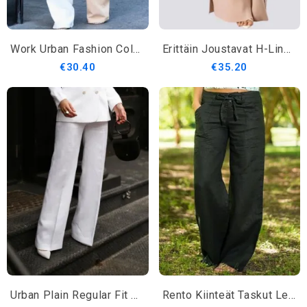
Work Urban Fashion Color Block Räätälöidyt Housut
Erittäin Joustavat H-Line Plain Löysät Arkihousut
€30.40
€35.20
Urban Plain Regular Fit Muotihousut
Rento Kiinteät Taskut Leveät Housut