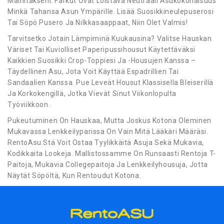
Mainitakseni. Farkut Ovat Loistava Neutraali Asukokonaisuus
Minkä Tahansa Asun Ympärille. Lisää Suosikkineulepuserosi
Tai Söpö Pusero Ja Nilkkasaappaat, Niin Olet Valmis!
Tarvitsetko Jotain Lämpiminä Kuukausina? Valitse Hauskan
Väriset Tai Kuviolliset Paperipussihousut Käytettäväksi
Kaikkien Suosikki Crop-Toppiesi Ja -Housujen Kanssa –
Täydellinen Asu, Jota Voit Käyttää Espadrillien Tai
Sandaalien Kanssa. Pue Leveät Housut Klassisella Bleiserillä
Ja Korkokengillä, Jotka Vievät Sinut Viikonlopulta
Työviikkoon.
Pukeutuminen On Hauskaa, Mutta Joskus Kotona Oleminen
Mukavassa Lenkkeilyparissa On Vain Mitä Lääkäri Määräsi.
RentoAsu:Stä Voit Ostaa Tyylikkäitä Asuja Sekä Mukavia,
Kodikkaita Lookeja. Mallistossamme On Runsaasti Rentoja T-
Paitoja, Mukavia Collegepaitoja Ja Lenkkeilyhousuja, Jotta
Näytät Söpöltä, Kun Rentoudut Kotona.