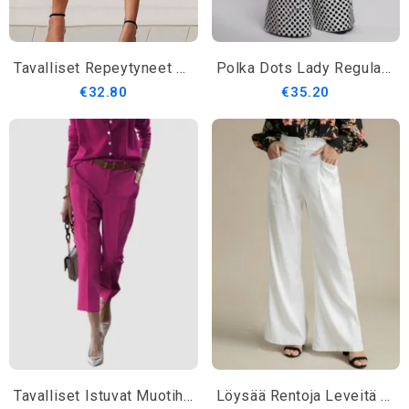
Tavalliset Repeytyneet Casual-Farkut
Polka Dots Lady Regular Fit Housut
€32.80
€35.20
Tavalliset Istuvat Muotihousut
Löysää Rentoja Leveitä Housuja