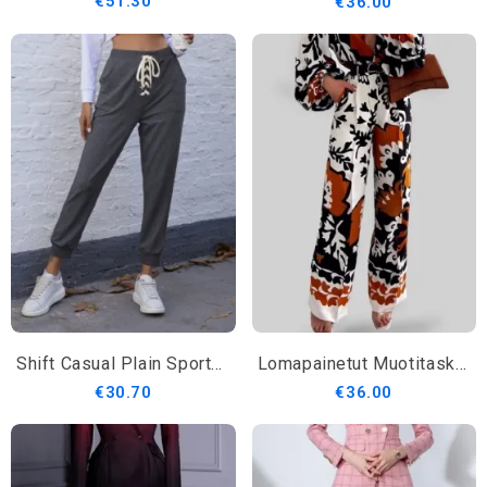
€51.30
€36.00
Shift Casual Plain Sports Pants
Lomapainetut Muotitaskut Suoralahkeiset Housut
€30.70
€36.00