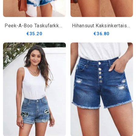
Peek-A-Boo Taskufarkkushortsit
Hihansuut Kaksinkertaiset Farkkushortsit
€35.20
€36.80