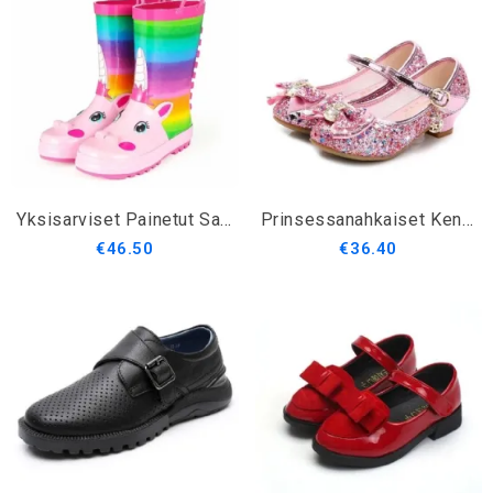
Yksisarviset Painetut Sadesaappaat Lapsille
Prinsessanahkaiset Kengät Tytöille
€46.50
€36.40