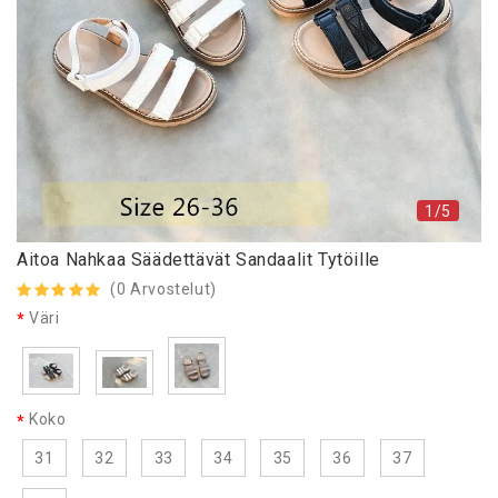
1/5
Aitoa Nahkaa Säädettävät Sandaalit Tytöille
(
0
Arvostelut
)
Väri
Koko
31
32
33
34
35
36
37