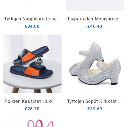
Tyttöjen Nappikoristeiset Kengät
Taaperoiden Moniväriset Tennarit
€34.00
€40.40
Poikien Kesäiset Liukumattomat Tossut
Tyttöjen Söpöt Kirkkaat Korkokengät
€28.70
€39.60