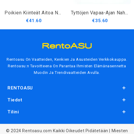
Poikien Kiinteät Aitoa Nahkakengät
Tyttöjen Vapaa-Ajan Nahkakengät
€41.60
€35.60
Rentoasu On Vaatteiden, Kenkien Ja Asusteiden Verkkokauppa.
Rentoasu:n Tavoitteena On Parantaa Ihmisten Elämänasennetta
Muodin Ja Trendivaatteiden Avulla.
RENTOASU
Tiedot
Tilini
© 2024
Rentoasu.com
Kaikki Oikeudet Pidätetään | Miesten