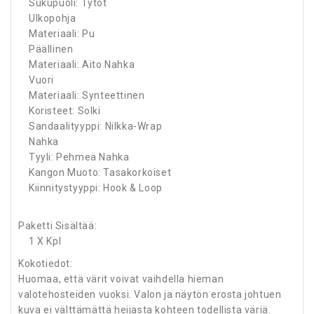
Sukupuoli: Tytöt
Ulkopohja
Materiaali: Pu
Päällinen
Materiaali: Aito Nahka
Vuori
Materiaali: Synteettinen
Koristeet: Solki
Sandaalityyppi: Nilkka-Wrap
Nahka
Tyyli: Pehmeä Nahka
Kangon Muoto: Tasakorkoiset
Kiinnitystyyppi: Hook & Loop
Paketti Sisältää:
1 X Kpl
Kokotiedot:
Huomaa, että värit voivat vaihdella hieman
valotehosteiden vuoksi. Valon ja näytön erosta johtuen
kuva ei välttämättä heijasta kohteen todellista väriä.